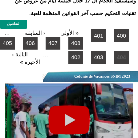
وسيستفيد الحكام ال 17 خلال خمسة أيام من عروض عن
تقنيات التحكيم حسب آخر القوانين المنظمة للعبة.
التفاصيل
الصفحات
« الأولى
‹ السابقة
…
401
400
405
406
407
408
…
التالية ›
402
403
404
الأخيرة »
Colonie de Vacances SNIM 2023