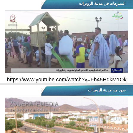
المنتزهات في مدينة الزويرات
https://www.youtube.com/watch?v=Fh45HqkM1Ok
صور من مدينة الزويرات