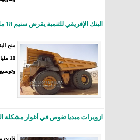
البنك الإفريقي للتنمية يقرض سنيم 18 مليار أوقية لتعزيز التنافسية
منح الب
18 مل
وتوسيع قناة بطول 25 ك
ازويرات ميديا تغوص في أغوار مشكلة الك
قادت مج