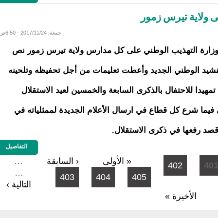
ى ولاية تيرس زمور
جمعة, 2017/11/24 - 6:50ص
زارة التهذيب الوطني على كل مدارس ولاية تيرس زمور نص
نشيد الوطني الجديد وأعطت تعليمات من أجل تحفيظه وتلحينه
ذ تمهيدا للاحتفال بالذكرى السابعة والخمسين لعيد الاستقلال
فيما شرع كل قطاع في ارسال الأعلام الجديدة لممثلياته في
 قصد رفعها في ذكرى الاستقلال.
التفاصيل
« الأولى
‹ السابقة
…
402
40
…
403
404
405
التالية ›
الأخيرة »