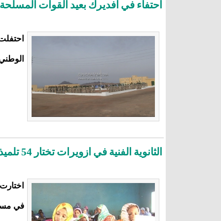
احتفاء في افديرك بعيد القوات المسلحة
احتفلت 
الوطني
الثانوية الفنية في ازويرات تختار 54 تلميذا متفوقا (تفاصيل)
في مساب