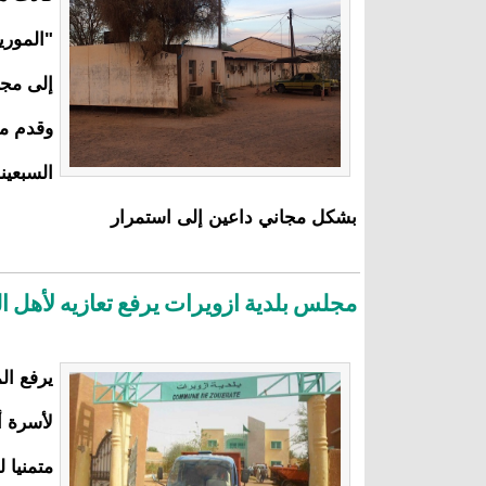
"الموري
إلى مجا
وقدم من
السبعين
بشكل مجاني داعين إلى استمرار
مجلس بلدية ازويرات يرفع تعازيه لأهل ا
يرفع ال
لأسرة أ
متمنيا 