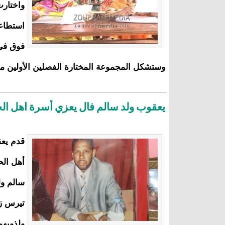
واختارت
فوق في 
وستشكل المجموعة المختارة الفصلين الأولين من
يعقوب ولد سالم فال يعزي أسرة اهل الح
قدم يعق
أهل الح
سالم ول
تيرس زم
ولذويهم