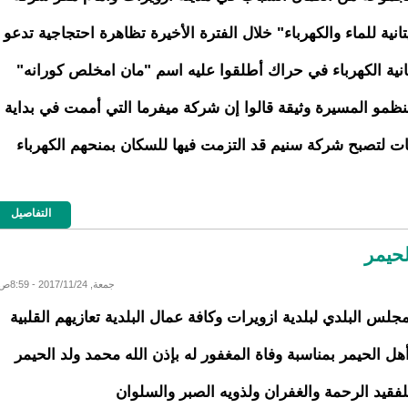
تانية للماء والكهرباء" خلال الفترة الأخيرة تظاهرة احتجاجية تدعو
نية الكهرباء في حراك أطلقوا عليه اسم "مان امخلص كورانه"
ظمو المسيرة وثيقة قالوا إن شركة ميفرما التي أممت في بداية
ات لتصبح شركة سنيم قد التزمت فيها للسكان بمنحهم الكهرباء
التفاصيل
لحيمر
جمعة, 2017/11/24 - 8:59ص
مجلس البلدي لبلدية ازويرات وكافة عمال البلدية تعازيهم القلبية
هل الحيمر بمناسبة وفاة المغفور له بإذن الله محمد ولد الحيمر
للفقيد الرحمة والغفران ولذويه الصبر والسلوان