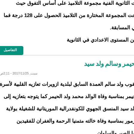
 الثانوية الفنية مجموعة التلاميذ على أساس التفوق حيث
استطاعت المجموعة المختارة من التلاميذ الحصول على 128 درجة فما
المسابقة.
 المستوى الاعدادي في الثانوية
التفاصيل
يمر وسالم ولد سيد
سبت, 2017/11/25 - 2:11ص
وب ولد سالم العمدة السابق لبلدية ازويرات تعازيه القلبية لأسرة
يمر بمناسبة وفاة الوالد محمد ولد الحيمر كما يتوجه بتعازيه إلى
د سيد المنسق الجهوي للكونفدرالية الموريتانية للشغيلة بولاية
ور بمناسبة وفاة خالته متمنيا الرحمة والغفران للفقيدين
ا الصبر والسلوان