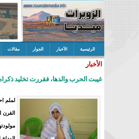
الرئيسية
الأخبار
الجوار
مقالات
ب التكتل يعلن عن لائحته المرشحة للنيابيات في ازوير
الأخبار
غيبت الحرب والدها، فقررت تخليد ذكراه
لملم اح
القرن ا
مولودته
الوداع ا