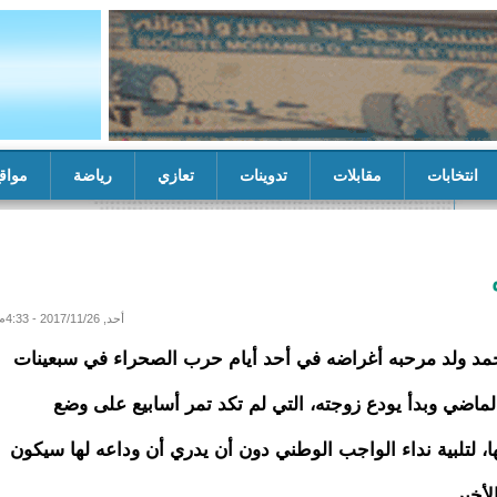
انتخابات
مقابلات
تدوينات
تعازي
رياضة
مواق
ات
مستشار والي تيرس زمور يشرف على تسلم منشآت خدمية من خيري
أحد, 2017/11/26 - 4:33م
مد ولد مرحبه أغراضه في أحد أيام حرب الصحراء في سبعينات
لماضي وبدأ يودع زوجته، التي لم تكد تمر أسابيع على وضع
ا، لتلبية نداء الواجب الوطني دون أن يدري أن وداعه لها سيكون
لأخير.