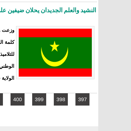
النشيد والعلم الجديدان يحلان ضيفين عل
وزعت و
كلمة ال
للتلامي
الوطني 
الولاية
الصفحات
1
400
399
398
397