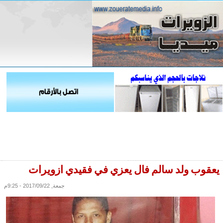
يعقوب ولد سالم فال يعزي في فقيدي ازويرات
جمعة, 2017/09/22 - 9:25م