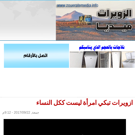
ازويرات تبكي امرأة ليست ككل النساء
جمعة, 2017/09/22 - 9:12م