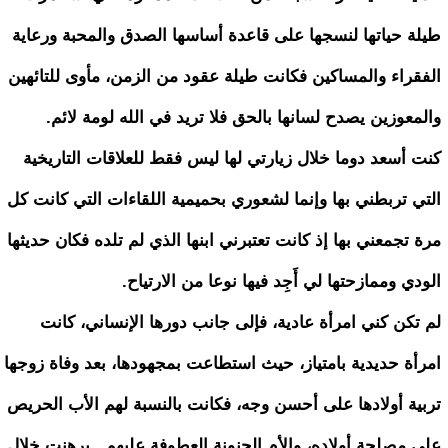
طيلة حياتها لنسجها على قاعدة أساسها الصدق والمحبة ورعاية
الفقراء والمساكين فكانت طيلة عقود من الزمن، مأوى للتائهين
والمعوزين يصدح لسانها بالحق فلا تريد في الله لومة لائم.
كنت أسعد دوما خلال زيارتي لها ليس فقط للعلاقات التاريخية
التي تربطني بها وإنما لشعوري بحميمية اللقاءات التي كانت كل
مرة تجمعني بها إذ كانت تعتبرني ابنها الذي لم تلده فكان حديثها
الودي وممازحتها لي أَجِد فيها نوعا من الارتياح.
لم تكن كني امرأة عادية، فإلى جانب دورها الإنساني، كانت
امرأة حديدية بامتياز، حيث استطاعت بمجهودها، بعد وفاة زوجها
تربية أولادها على أحسن وجه، فكانت بالنسبة لهم الأب الحريص
على مصلحة أولاده، والأم الحنونة العطوفة عليهم . برهنت خلال