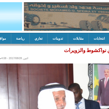
انتخابات
مقابلات
تدوينات
تعازي
رياضة
مواق
ات
مستشار والي تيرس زمور يشرف على تسلم منشآت خدمية من خيري
اثنين, 2017/08/28 - 4:08م