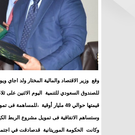
وقع وزير الاقتصاد والمالية المختار ولد اجاي و
للصندوق السعودي للتنمية اليوم الاثنين على ثل
قيمتها حوالي 49 مليار أوقية ،للمساهمة فى تمويل عدة مشاريع تنموية فى موريتانيا.
وستساهم الاتفاقية فى تمويل مشروع الربط الكهربائي بي
وكانت الحكومة الموريتانية قدصادقت في اجتما