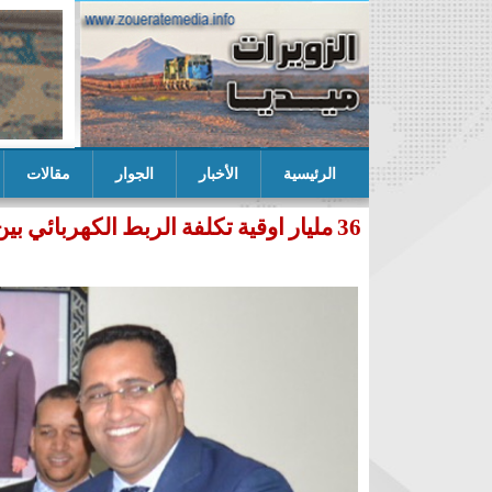
الرئيسية
الأخبار
الجوار
مقالات
ب التكتل يعلن عن لائحته المرشحة للنيابيات في ازوير
36 مليار اوقية تكلفة الربط الكهربائي بين نواكشوط والزويرات